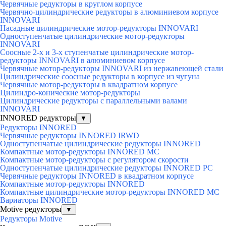
Червячные редукторы в круглом корпусе
Червячно-цилиндрические редукторы в алюминиевом корпусе
INNOVARI
Насадные цилиндрические мотор-редукторы INNOVARI
Одноступенчатые цилиндрические мотор-редукторы
INNOVARI
Соосные 2-х и 3-х ступенчатые цилиндрические мотор-
редукторы INNOVARI в алюминиевом корпусе
Червячные мотор-редукторы INNOVARI из нержавеющей стали
Цилиндрические соосные редукторы в корпусе из чугуна
Червячные мотор-редукторы в квадратном корпусе
Цилиндро-конические мотор-редукторы
Цилиндрические редукторы с параллельными валами
INNOVARI
INNORED редукторы
▼
Редукторы INNORED
Червячные редукторы INNORED IRWD
Одноступенчатые цилиндрические редукторы INNORED
Компактные мотор-редукторы INNORED MC
Компактные мотор-редукторы с регулятором скорости
Одноступенчатые цилиндрические редукторы INNORED PC
Червячные редукторы INNORED в квадратном корпусе
Компактные мотор-редукторы INNORED
Компактные цилиндрические мотор-редукторы INNORED MC
Вариаторы INNORED
Motive редукторы
▼
Редукторы Motive