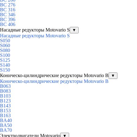
BC 276
BC 316
BC 346
BC 396
BC 406
Насадные редукторы Motovario S
▼
Насадные редукторы Motovario S
S050
S060
S080
S100
S125
S140
S150
Коническо-цилиндрические редукторы Motovario B
▼
Коническо-цилиндрические редукторы Motovario B
B063
B083
B103
B123
B143
B153
B163
BA40
BA50
BA70
Электродвигатели Motovario
▼