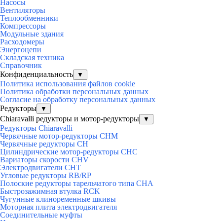
Насосы
Вентиляторы
Теплообменники
Компрессоры
Модульные здания
Расходомеры
Энергоцепи
Складская техника
Справочник
Конфиденциальность
▼
Политика использования файлов cookie
Политика обработки персональных данных
Согласие на обработку персональных данных
Редукторы
▼
Chiaravalli редукторы и мотор-редукторы
▼
Редукторы Chiaravalli
Червячные мотор-редукторы CHM
Червячные редукторы CH
Цилиндрические мотор-редукторы CHC
Вариаторы скорости CHV
Электродвигатели CHT
Угловые редукторы RB/RP
Полоские редукторы тарельчатого типа CHA
Быстрозажимная втулка RCK
Чугунные клиноременные шкивы
Моторная плита электродвигателя
Соединительные муфты