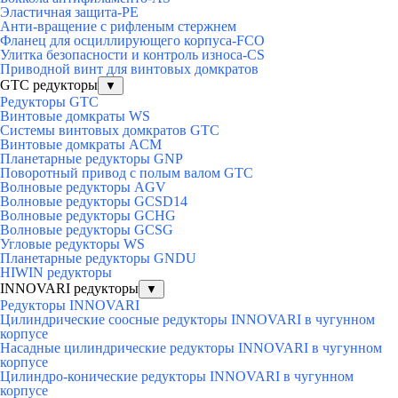
Эластичная защита-PE
Анти-вращение с рифленым стержнем
Фланец для осциллирующего корпуса-FCO
Улитка безопасности и контроль износа-CS
Приводной винт для винтовых домкратов
GTC редукторы
▼
Редукторы GTC
Винтовые домкраты WS
Системы винтовых домкратов GTC
Винтовые домкраты ACM
Планетарные редукторы GNP
Поворотный привод с полым валом GTC
Волновые редукторы AGV
Волновые редукторы GCSD14
Волновые редукторы GCHG
Волновые редукторы GCSG
Угловые редукторы WS
Планетарные редукторы GNDU
HIWIN редукторы
INNOVARI редукторы
▼
Редукторы INNOVARI
Цилиндрические соосные редукторы INNOVARI в чугунном
корпусе
Насадные цилиндрические редукторы INNOVARI в чугунном
корпусе
Цилиндро-конические редукторы INNOVARI в чугунном
корпусе