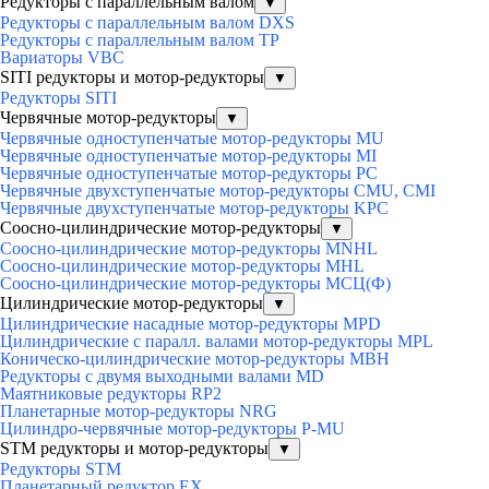
Редукторы с параллельным валом
▼
Редукторы с параллельным валом DXS
Редукторы с параллельным валом TP
Вариаторы VBC
SITI редукторы и мотор-редукторы
▼
Редукторы SITI
Червячные мотор-редукторы
▼
Червячные одноступенчатые мотор-редукторы MU
Червячные одноступенчатые мотор-редукторы MI
Червячные одноступенчатые мотор-редукторы PC
Червячные двухступенчатые мотор-редукторы CMU, CMI
Червячные двухступенчатые мотор-редукторы KPC
Соосно-цилиндрические мотор-редукторы
▼
Соосно-цилиндрические мотор-редукторы MNHL
Соосно-цилиндрические мотор-редукторы MHL
Соосно-цилиндрические мотор-редукторы МСЦ(Ф)
Цилиндрические мотор-редукторы
▼
Цилиндрические насадные мотор-редукторы MPD
Цилиндрические с паралл. валами мотор-редукторы MPL
Коническо-цилиндрические мотор-редукторы MBH
Редукторы с двумя выходными валами MD
Маятниковые редукторы RP2
Планетарные мотор-редукторы NRG
Цилиндро-червячные мотор-редукторы P-MU
STM редукторы и мотор-редукторы
▼
Редукторы STM
Планетарный редуктор ЕХ