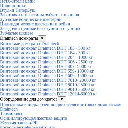
Натяжители цепи
Подшипники
Втулки ТаперБуш
Заготовки и пластины зубчатых шкивов
Зубчатые конические шестерни
Цилиндрические шестерни и рейки
Звездочки цепные без ступиц и ступицы
Зубчатые шкивы
Draintech домкраты
▼
Винтовые домкраты Draintech
Винтовой домкрат Draintech DHT 183 - 500 кг
Винтовой домкрат Draintech DHT 184 - 500 кг
Винтовой домкрат Draintech DHT 204 - 1000 кг
Винтовой домкрат Draintech DHT 306 - 2500 кг
Винтовой домкрат Draintech DHT 407- 5000 кг
Винтовой домкрат Draintech DHT 559- 10000 кг
Винтовой домкрат Draintech DHT 609- 15000 кг
Винтовой домкрат Draintech DHT 7010- 20000 кг
Винтовой домкрат Draintech DHT 8010-25000 кг
Винтовой домкрат Draintech DHT 9010-35000 кг
Винтовой домкрат Draintech DHT 12014-60000 кг
Оборудование для домкратов
▼
Подготовка к подключению двигателя винтовых домкратыов
Draintech
Терминалы
Осициллирующая жесткая защита
Жесткая защита-PR
Боккола антифиламенто-AS