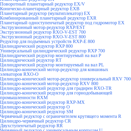
Поворотный планетарный редуктор EX/V
Коническо-планетарный редуктор ЕХВ
Планетарный редуктор (мультиплекатор) ЕХ
Комбинированный планетарный редуктор ЕХR
Планетарный одноступенчатый редуктор под гидромотор ЕХ
Экструзионный мотор-редуктор RXP/EST
Экструзионный редуктор RXO-V-EST 700
Экструзионный редуктор RXO-V-EST 800
Редуктор для подъемных устройств RXP-E 800
Цилиндрический редуктор RXP 800
Универсальный цилиндрический редуктор RXP 700
Цилиндрический редуктор монтируемый на вал Р
Цилиндрический редуктор RТ
Цилиндрический редуктор монтируемый на вал РL
Цилиндро-конический мотор-редуктор для ковшовых
элеваторов RXO-O
Цилиндро-конический мотор-редуктор универсальный RXV 700
Цилиндро-конический мотор-редуктор RXV 800
Цилиндро-конический редуктор для градирен RXO-TR
Цилиндро-конический редуктор для горнодобывающей
промышленности RXМ
Цилиндро-конический редуктор RXP-MX
Цилиндро-конический редуктор О
Цилиндро-конический редуктор SM
Червячный редуктор с ограничителем крутящего момента R
Цилиндро-червячный редуктор СR
Двухступенчатый редуктор RR
Червячный редуктор с универсальным корпусом U