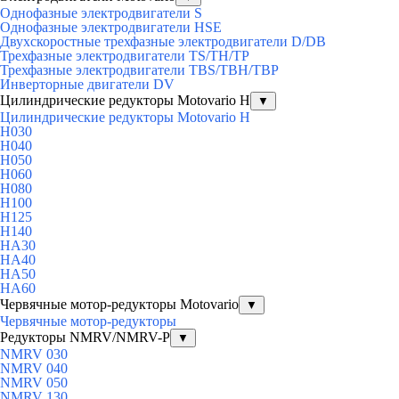
Однофазные электродвигатели S
Однофазные электродвигатели HSE
Двухскоростные трехфазные электродвигатели D/DB
Трехфазные электродвигатели TS/TH/TP
Трехфазные электродвигатели TBS/TBH/TBP
Инверторные двигатели DV
Цилиндрические редукторы Motovario H
▼
Цилиндрические редукторы Motovario H
H030
H040
H050
H060
H080
H100
H125
H140
HA30
HA40
HA50
HA60
Червячные мотор-редукторы Motovario
▼
Червячные мотор-редукторы
Редукторы NMRV/NMRV-P
▼
NMRV 030
NMRV 040
NMRV 050
NMRV 130