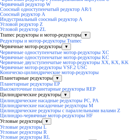
Червячный редуктор W
Соосный одноступенчатый редуктор AR/1
Соосный редуктор А
Индустриальный соосный редуктор А
Угловой редуктор Z
Угловой редуктор ZL
Tramec редукторы и мотор-редукторы
▼
Редукторы и мотор-редукторы Tramec
Червячные мотор-редукторы
▼
Червячные одноступенчатые мотор-редукторы XC
Червячные одноступенчатые мотор-редукторы KC
Червячные двухступенчатые мотор-редукторы XX, KX, KK
Червячные мотор-редукторы VSF.2 USC
Коническо-цилиндрические мотор-редукторы
Планетарные редукторы
▼
Планетарные редукторы EP
Высокоточные планетарные редукторы REP
Цилиндрические редукторы
▼
Цилиндрические насадные редукторы PC, PA
Цилиндрические насадочные редукторы M
Цилиндрические редукторы с параллельными валами Z
Цилиндро-червячные мотор-редукторы HF
Угловые редукторы
▼
Угловые редукторы L
Угловые редукторы R
Угловые редукторы RL