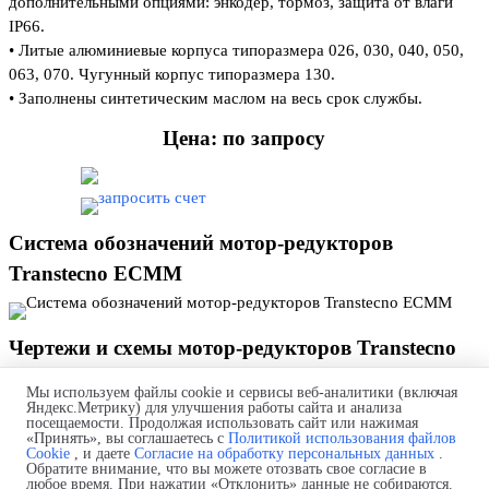
дополнительными опциями:
энкодер, тормоз, защита от влаги
IP66.
• Литые алюминиевые корпуса типоразмера 026, 030, 040, 050,
063, 070. Чугунный корпус типоразмера 130.
• Заполнены синтетическим маслом на весь срок службы.
Цена: по запросу
Система обозначений мотор-редукторов
Transtecno ECMM
Чертежи и схемы мотор-редукторов Transtecno
ECMM 070/030/040
Мы используем файлы cookie и сервисы веб-аналитики (включая
Яндекс.Метрику) для улучшения работы сайта и анализа
посещаемости. Продолжая использовать сайт или нажимая
«Принять», вы соглашаетесь с
Политикой использования файлов
Дополнительные элементы мотор-редукторов
Cookie
, и даете
Согласие на обработку персональных данных
.
Обратите внимание, что вы можете отозвать свое согласие в
Transtecno ECMM
любое время. При нажатии «Отклонить» данные не собираются.