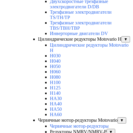
Двухскоростные трехфазные
электродвигатели D/DB
Трехфазные электродвигатели
TS/TH/TP
Трехфазные электродвигатели
TBS/TBH/TBP
Инверторные двигатели DV
Цилиндрические редукторы Motovario H
▼
Цилиндрические редукторы Motovario
H
H030
H040
H050
H060
H080
H100
H125
H140
HA30
HA40
HA50
HA60
Червячные мотор-редукторы Motovario
▼
Червячные мотор-редукторы
Редукторы NMRV/NMRV-P
▼