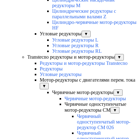
редукторы M
Цилиндрические редукторы с
параллельными валами Z
Цилиндро-червячные мотор-редукторы
HF
Угловые редукторы
▼
Угловые редукторы L
Угловые редукторы R
Угловые редукторы RL
Transtecno редукторы и мотор-редукторы
▼
Редукторы и мотор-редукторы Transtecno
Редукторы
Угловые редукторы
Мотор-редукторы с двигателями перем. тока
▼
Червячные мотор-редукторы
▼
Червячные мотор-редукторы
Червячные одноступенчатые
мотор-редукторы CM
▼
Червячный
одноступенчатый мотор-
редуктор CM 026
Червячный
одноступенчатый мотор-