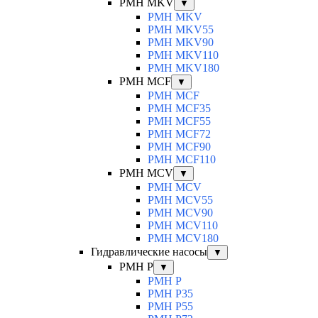
PMH MKV
▼
PMH MKV
PMH MKV55
PMH MKV90
PMH MKV110
PMH MKV180
PMH MCF
▼
PMH MCF
PMH MCF35
PMH MCF55
PMH MCF72
PMH MCF90
PMH MCF110
PMH MCV
▼
PMH MCV
PMH MCV55
PMH MCV90
PMH MCV110
PMH MCV180
Гидравлические насосы
▼
PMH P
▼
PMH P
PMH P35
PMH P55