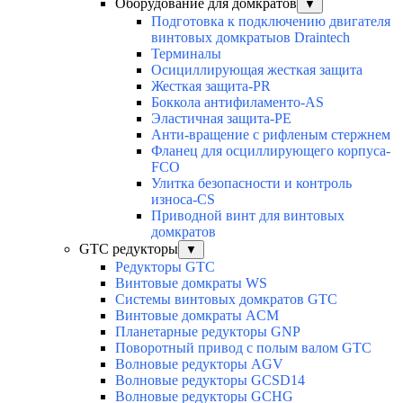
Оборудование для домкратов
▼
Подготовка к подключению двигателя
винтовых домкратыов Draintech
Терминалы
Осициллирующая жесткая защита
Жесткая защита-PR
Боккола антифиламенто-AS
Эластичная защита-PE
Анти-вращение с рифленым стержнем
Фланец для осциллирующего корпуса-
FCO
Улитка безопасности и контроль
износа-CS
Приводной винт для винтовых
домкратов
GTC редукторы
▼
Редукторы GTC
Винтовые домкраты WS
Системы винтовых домкратов GTC
Винтовые домкраты ACM
Планетарные редукторы GNP
Поворотный привод с полым валом GTC
Волновые редукторы AGV
Волновые редукторы GCSD14
Волновые редукторы GCHG