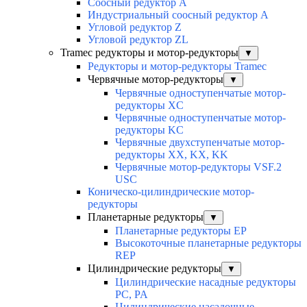
Соосный редуктор А
Индустриальный соосный редуктор А
Угловой редуктор Z
Угловой редуктор ZL
Tramec редукторы и мотор-редукторы
▼
Редукторы и мотор-редукторы Tramec
Червячные мотор-редукторы
▼
Червячные одноступенчатые мотор-
редукторы XC
Червячные одноступенчатые мотор-
редукторы KC
Червячные двухступенчатые мотор-
редукторы XX, KX, KK
Червячные мотор-редукторы VSF.2
USC
Коническо-цилиндрические мотор-
редукторы
Планетарные редукторы
▼
Планетарные редукторы EP
Высокоточные планетарные редукторы
REP
Цилиндрические редукторы
▼
Цилиндрические насадные редукторы
PC, PA
Цилиндрические насадочные