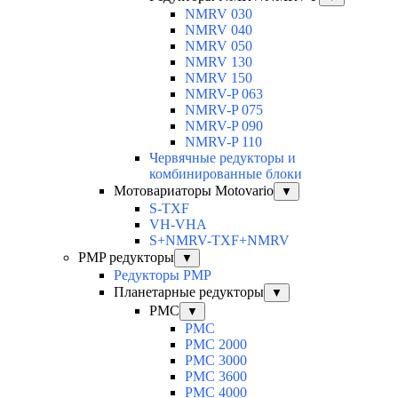
NMRV 030
NMRV 040
NMRV 050
NMRV 130
NMRV 150
NMRV-P 063
NMRV-P 075
NMRV-P 090
NMRV-P 110
Червячные редукторы и
комбинированные блоки
Мотовариаторы Motovario
▼
S-TXF
VH-VHA
S+NMRV-TXF+NMRV
PMP редукторы
▼
Редукторы PMP
Планетарные редукторы
▼
PMC
▼
PMC
PMC 2000
PMC 3000
PMC 3600
PMC 4000