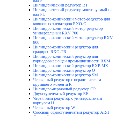
вал Р
Цилиндрический редуктор RТ
Цилиндрический редуктор монтируемый на
вал РL
Цилиндро-конический мотор-редуктор для
ковшовых элеваторов RXO-O
Цилиндро-конический мотор-редуктор
универсальный RXV 700
Цилиндро-конический мотор-редуктор RXV
800
Цилиндро-конический редуктор для
градирен RXO-TR
Цилиндро-конический редуктор для
горнодобывающей промышленности RXМ
Цилиндро-конический редуктор RXP-MX
Цилиндро-конический редуктор О
Цилиндро-конический редуктор SM
Червячный редуктор с ограничителем
крутящего момента R
Цилиндро-червячный редуктор СR
Двухступенчатый редуктор RR
Червячный редуктор с универсальным
корпусом U
Червячный редуктор W
Соосный одноступенчатый редуктор AR/1