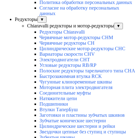
Политика обработки персональных данных
Согласие на обработку персональных
данных
Редукторы
▼
Chiaravalli редукторы и мотор-редукторы
▼
Редукторы Chiaravalli
Червячные мотор-редукторы CHM
Червячные редукторы CH
Цилиндрические мотор-редукторы CHC
Вариаторы скорости CHV
Электродвигатели CHT
Угловые редукторы RB/RP
Полоские редукторы тарельчатого типа CHA
Быстрозажимная втулка RCK
Чугунные клиноременные шкивы
Моторная плита электродвигателя
Соединительные муфты
Натяжители цепи
Подшипники
Втулки ТаперБуш
Заготовки и пластины зубчатых шкивов
Зубчатые конические шестерни
Цилиндрические шестерни и рейки
Звездочки цепные без ступиц и ступицы
Зубчатые шкивы