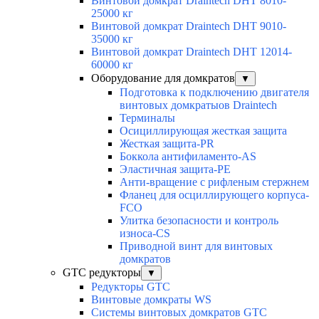
Винтовой домкрат Draintech DHT 8010-
25000 кг
Винтовой домкрат Draintech DHT 9010-
35000 кг
Винтовой домкрат Draintech DHT 12014-
60000 кг
Оборудование для домкратов
▼
Подготовка к подключению двигателя
винтовых домкратыов Draintech
Терминалы
Осициллирующая жесткая защита
Жесткая защита-PR
Боккола антифиламенто-AS
Эластичная защита-PE
Анти-вращение с рифленым стержнем
Фланец для осциллирующего корпуса-
FCO
Улитка безопасности и контроль
износа-CS
Приводной винт для винтовых
домкратов
GTC редукторы
▼
Редукторы GTC
Винтовые домкраты WS
Системы винтовых домкратов GTC