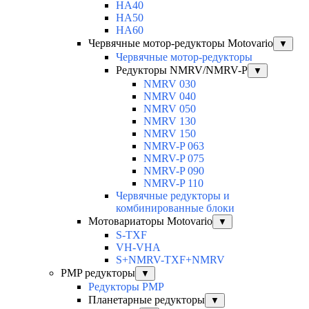
HA40
HA50
HA60
Червячные мотор-редукторы Motovario
▼
Червячные мотор-редукторы
Редукторы NMRV/NMRV-P
▼
NMRV 030
NMRV 040
NMRV 050
NMRV 130
NMRV 150
NMRV-P 063
NMRV-P 075
NMRV-P 090
NMRV-P 110
Червячные редукторы и
комбинированные блоки
Мотовариаторы Motovario
▼
S-TXF
VH-VHA
S+NMRV-TXF+NMRV
PMP редукторы
▼
Редукторы PMP
Планетарные редукторы
▼