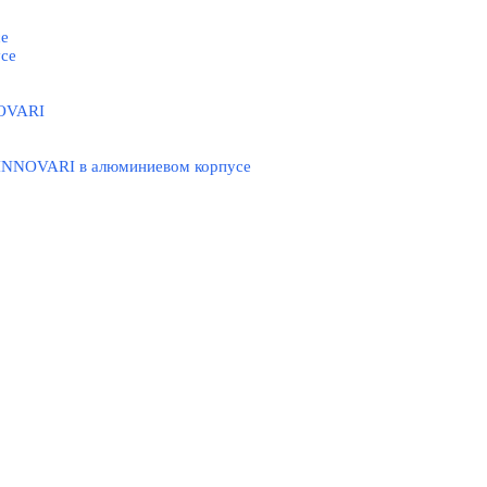
се
се
NOVARI
 INNOVARI в алюминиевом корпусе