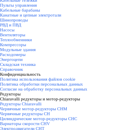
Кабельные тележки
Пульты управления
Кабельные барабаны
Канатные и цепные электротали
Шинопроводы
РВД и ПВД
Насосы
Вентиляторы
Теплообменники
Компрессоры
Модульные здания
Расходомеры
Энергоцепи
Складская техника
Справочник
Конфиденциальность
▼
Политика использования файлов cookie
Политика обработки персональных данных
Согласие на обработку персональных данных
Редукторы
▼
Chiaravalli редукторы и мотор-редукторы
▼
Редукторы Chiaravalli
Червячные мотор-редукторы CHM
Червячные редукторы CH
Цилиндрические мотор-редукторы CHC
Вариаторы скорости CHV
Электродвигатели CHT