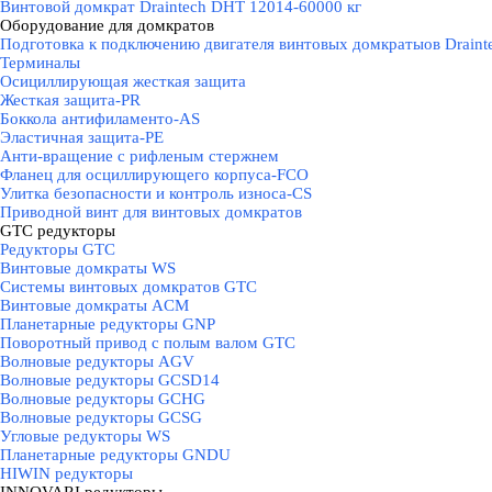
Винтовой домкрат Draintech DHT 12014-60000 кг
Оборудование для домкратов
▼
Подготовка к подключению двигателя винтовых домкратыов Draint
Терминалы
Осициллирующая жесткая защита
Жесткая защита-PR
Боккола антифиламенто-AS
Эластичная защита-PE
Анти-вращение с рифленым стержнем
Фланец для осциллирующего корпуса-FCO
Улитка безопасности и контроль износа-CS
Приводной винт для винтовых домкратов
GTC редукторы
▼
Редукторы GTC
Винтовые домкраты WS
Системы винтовых домкратов GTC
Винтовые домкраты ACM
Планетарные редукторы GNP
Поворотный привод с полым валом GTC
Волновые редукторы AGV
Волновые редукторы GCSD14
Волновые редукторы GCHG
Волновые редукторы GCSG
Угловые редукторы WS
Планетарные редукторы GNDU
HIWIN редукторы
▼