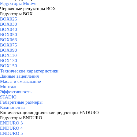
Редукторы Motive
Червячные редукторы BOX
▼
Редукторы BOX
▼
BOX025
BOX030
BOX040
BOX050
BOX063
BOX075
BOX090
BOX110
BOX130
BOX150
Технические характеристики
Данные зацепления
Масла и смазывание
Монтаж
Эффективность
STADIO
Габаритные размеры
Компоненты
Коническо-цилиндрические редукторы ENDURO
▼
Редукторы ENDURO
▼
ENDURO 3
ENDURO 4
ENDURO 5