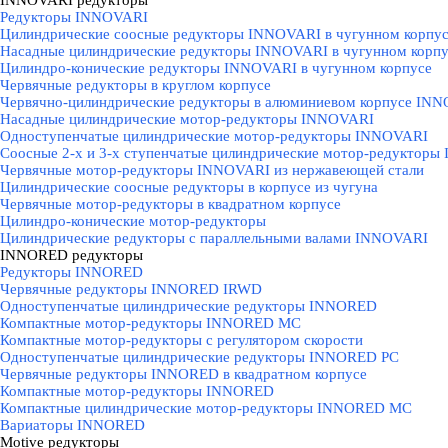
INNOVARI редукторы
Редукторы INNOVARI
Цилиндрические соосные редукторы INNOVARI в чугунном корпу
Насадные цилиндрические редукторы INNOVARI в чугунном корпу
Цилиндро-конические редукторы INNOVARI в чугунном корпусе
Червячные редукторы в круглом корпусе
Червячно-цилиндрические редукторы в алюминиевом корпусе IN
Насадные цилиндрические мотор-редукторы INNOVARI
Одноступенчатые цилиндрические мотор-редукторы INNOVARI
Соосные 2-х и 3-х ступенчатые цилиндрические мотор-редукторы
Червячные мотор-редукторы INNOVARI из нержавеющей стали
Цилиндрические соосные редукторы в корпусе из чугуна
Червячные мотор-редукторы в квадратном корпусе
Цилиндро-конические мотор-редукторы
Цилиндрические редукторы с параллельными валами INNOVARI
INNORED редукторы
▼
Редукторы INNORED
Червячные редукторы INNORED IRWD
Одноступенчатые цилиндрические редукторы INNORED
Компактные мотор-редукторы INNORED MC
Компактные мотор-редукторы с регулятором скорости
Одноступенчатые цилиндрические редукторы INNORED PC
Червячные редукторы INNORED в квадратном корпусе
Компактные мотор-редукторы INNORED
Компактные цилиндрические мотор-редукторы INNORED MC
Вариаторы INNORED
Motive редукторы
▼