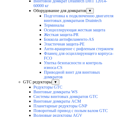
Винтовой домкрат Draintech DHT 12014-
60000 кг
Оборудование для домкратов
▼
Подготовка к подключению двигателя
винтовых домкратыов Draintech
Терминалы
Осициллирующая жесткая защита
Жесткая защита-PR
Боккола антифиламенто-AS
Эластичная защита-PE
Анти-вращение с рифленым стержнем
Фланец для осциллирующего корпуса-
FCO
Улитка безопасности и контроль
износа-CS
Приводной винт для винтовых
домкратов
GTC редукторы
▼
Редукторы GTC
Винтовые домкраты WS
Системы винтовых домкратов GTC
Винтовые домкраты ACM
Планетарные редукторы GNP
Поворотный привод с полым валом GTC
Волновые редукторы AGV