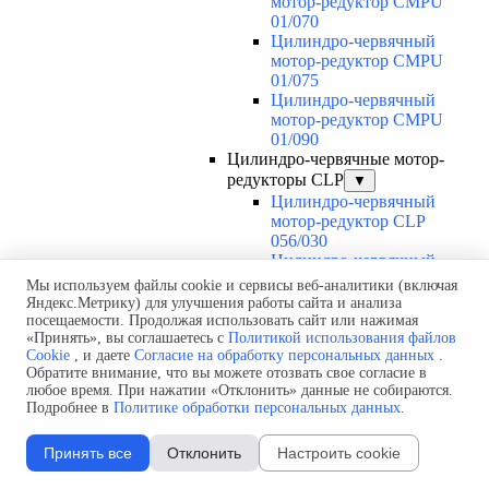
мотор-редуктор CMPU
01/070
Цилиндро-червячный
мотор-редуктор CMPU
01/075
Цилиндро-червячный
мотор-редуктор CMPU
01/090
Цилиндро-червячные мотор-
редукторы CLP
▼
Цилиндро-червячный
мотор-редуктор CLP
056/030
Цилиндро-червячный
мотор-редуктор CLP
Мы используем файлы cookie и сервисы веб-аналитики (включая
056/040
Яндекс.Метрику) для улучшения работы сайта и анализа
Цилиндро-червячный
посещаемости. Продолжая использовать сайт или нажимая
«Принять», вы соглашаетесь с
Политикой использования файлов
мотор-редуктор CLP
Cookie
, и даете
Согласие на обработку персональных данных
.
063/040
Обратите внимание, что вы можете отозвать свое согласие в
Цилиндро-червячный
любое время. При нажатии «Отклонить» данные не собираются.
мотор-редуктор CLP
Подробнее в
Политике обработки персональных данных
.
063/050
Цилиндро-червячный
Принять все
Отклонить
Настроить cookie
мотор-редуктор CLP
071/050