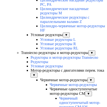
Цилиндрические насадные редукторы
PC, PA
Цилиндрические насадочные
редукторы M
Цилиндрические редукторы с
параллельными валами Z
Цилиндро-червячные мотор-редукторы
HF
Угловые редукторы
▼
Угловые редукторы L
Угловые редукторы R
Угловые редукторы RL
Transtecno редукторы и мотор-редукторы
▼
Редукторы и мотор-редукторы Transtecno
Редукторы
Угловые редукторы
Мотор-редукторы с двигателями перем. тока
▼
Червячные мотор-редукторы
▼
Червячные мотор-редукторы
Червячные одноступенчатые
мотор-редукторы CM
▼
Червячный
одноступенчатый мотор-
редуктор CM 026