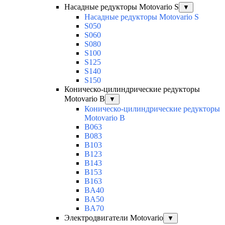
Насадные редукторы Motovario S
▼
Насадные редукторы Motovario S
S050
S060
S080
S100
S125
S140
S150
Коническо-цилиндрические редукторы
Motovario B
▼
Коническо-цилиндрические редукторы
Motovario B
B063
B083
B103
B123
B143
B153
B163
BA40
BA50
BA70
Электродвигатели Motovario
▼