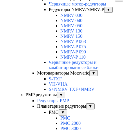
Червячные мотор-редукторы
Редукторы NMRV/NMRV-P
▼
NMRV 030
NMRV 040
NMRV 050
NMRV 130
NMRV 150
NMRV-P 063
NMRV-P 075
NMRV-P 090
NMRV-P 110
Червячные редукторы и
комбинированные блоки
Мотовариаторы Motovario
▼
S-TXF
VH-VHA
S+NMRV-TXF+NMRV
PMP редукторы
▼
Редукторы PMP
Планетарные редукторы
▼
PMC
▼
PMC
PMC 2000
PMC 3000