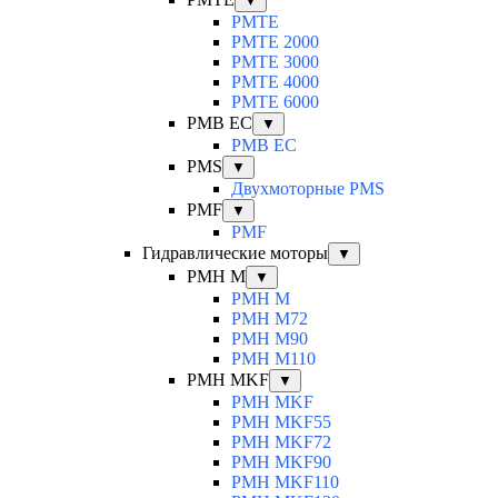
▼
PMTE
PMTE 2000
PMTE 3000
PMTE 4000
PMTE 6000
PMB EC
▼
PMB EC
PMS
▼
Двухмоторные PMS
PMF
▼
PMF
Гидравлические моторы
▼
PMH M
▼
PMH M
PMH M72
PMH M90
PMH M110
PMH MKF
▼
PMH MKF
PMH MKF55
PMH MKF72
PMH MKF90
PMH MKF110