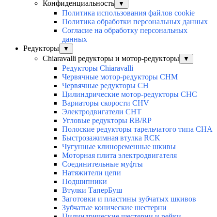
Конфиденциальность
▼
Политика использования файлов cookie
Политика обработки персональных данных
Согласие на обработку персональных
данных
Редукторы
▼
Chiaravalli редукторы и мотор-редукторы
▼
Редукторы Chiaravalli
Червячные мотор-редукторы CHM
Червячные редукторы CH
Цилиндрические мотор-редукторы CHC
Вариаторы скорости CHV
Электродвигатели CHT
Угловые редукторы RB/RP
Полоские редукторы тарельчатого типа CHA
Быстрозажимная втулка RCK
Чугунные клиноременные шкивы
Моторная плита электродвигателя
Соединительные муфты
Натяжители цепи
Подшипники
Втулки ТаперБуш
Заготовки и пластины зубчатых шкивов
Зубчатые конические шестерни
Цилиндрические шестерни и рейки