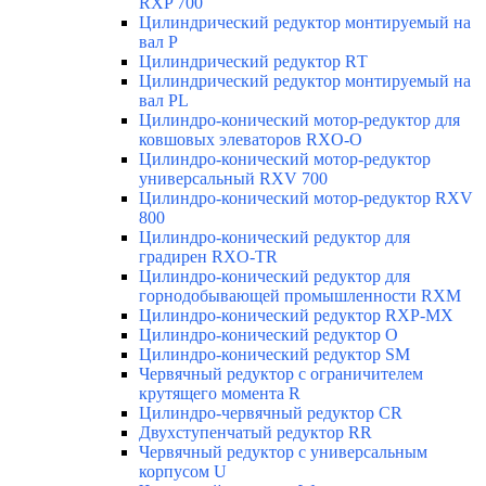
RXP 700
Цилиндрический редуктор монтируемый на
вал Р
Цилиндрический редуктор RТ
Цилиндрический редуктор монтируемый на
вал РL
Цилиндро-конический мотор-редуктор для
ковшовых элеваторов RXO-O
Цилиндро-конический мотор-редуктор
универсальный RXV 700
Цилиндро-конический мотор-редуктор RXV
800
Цилиндро-конический редуктор для
градирен RXO-TR
Цилиндро-конический редуктор для
горнодобывающей промышленности RXМ
Цилиндро-конический редуктор RXP-MX
Цилиндро-конический редуктор О
Цилиндро-конический редуктор SM
Червячный редуктор с ограничителем
крутящего момента R
Цилиндро-червячный редуктор СR
Двухступенчатый редуктор RR
Червячный редуктор с универсальным
корпусом U