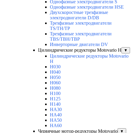
Однофазные электродвигатели S
Однофазные электродвигатели HSE
Двухскоростные трехфазные
электродвигатели D/DB
Трехфазные электродвигатели
TS/TH/TP
Трехфазные электродвигатели
TBS/TBH/TBP
Инверторные двигатели DV
Цилиндрические редукторы Motovario H
▼
Цилиндрические редукторы Motovario
H
H030
H040
H050
H060
H080
H100
H125
H140
HA30
HA40
HA50
HA60
Червячные мотор-редукторы Motovario
▼