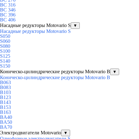
BC 316
BC 346
BC 396
BC 406
Насадные редукторы Motovario S
▼
Насадные редукторы Motovario S
S050
S060
S080
S100
S125
S140
S150
Коническо-цилиндрические редукторы Motovario B
▼
Коническо-цилиндрические редукторы Motovario B
B063
B083
B103
B123
B143
B153
B163
BA40
BA50
BA70
Электродвигатели Motovario
▼
Однофазные электродвигатели S