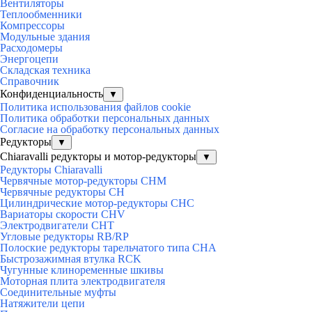
Вентиляторы
Теплообменники
Компрессоры
Модульные здания
Расходомеры
Энергоцепи
Складская техника
Справочник
Конфиденциальность
▼
Политика использования файлов cookie
Политика обработки персональных данных
Согласие на обработку персональных данных
Редукторы
▼
Chiaravalli редукторы и мотор-редукторы
▼
Редукторы Chiaravalli
Червячные мотор-редукторы CHM
Червячные редукторы CH
Цилиндрические мотор-редукторы CHC
Вариаторы скорости CHV
Электродвигатели CHT
Угловые редукторы RB/RP
Полоские редукторы тарельчатого типа CHA
Быстрозажимная втулка RCK
Чугунные клиноременные шкивы
Моторная плита электродвигателя
Соединительные муфты
Натяжители цепи