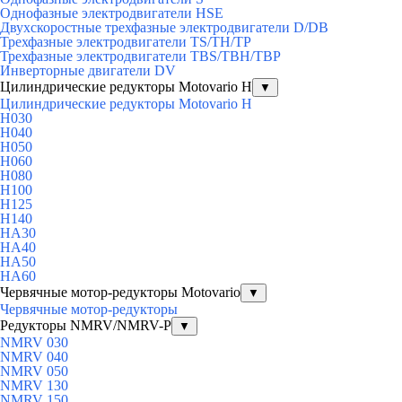
Однофазные электродвигатели HSE
Двухскоростные трехфазные электродвигатели D/DB
Трехфазные электродвигатели TS/TH/TP
Трехфазные электродвигатели TBS/TBH/TBP
Инверторные двигатели DV
Цилиндрические редукторы Motovario H
▼
Цилиндрические редукторы Motovario H
H030
H040
H050
H060
H080
H100
H125
H140
HA30
HA40
HA50
HA60
Червячные мотор-редукторы Motovario
▼
Червячные мотор-редукторы
Редукторы NMRV/NMRV-P
▼
NMRV 030
NMRV 040
NMRV 050
NMRV 130
NMRV 150