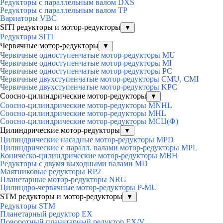
Редукторы с параллельным валом DXS
Редукторы с параллельным валом TP
Вариаторы VBC
SITI редукторы и мотор-редукторы
▼
Редукторы SITI
Червячные мотор-редукторы
▼
Червячные одноступенчатые мотор-редукторы MU
Червячные одноступенчатые мотор-редукторы MI
Червячные одноступенчатые мотор-редукторы PC
Червячные двухступенчатые мотор-редукторы CMU, CMI
Червячные двухступенчатые мотор-редукторы KPC
Соосно-цилиндрические мотор-редукторы
▼
Соосно-цилиндрические мотор-редукторы MNHL
Соосно-цилиндрические мотор-редукторы MHL
Соосно-цилиндрические мотор-редукторы МСЦ(Ф)
Цилиндрические мотор-редукторы
▼
Цилиндрические насадные мотор-редукторы MPD
Цилиндрические с паралл. валами мотор-редукторы MPL
Коническо-цилиндрические мотор-редукторы MBH
Редукторы с двумя выходными валами MD
Маятниковые редукторы RP2
Планетарные мотор-редукторы NRG
Цилиндро-червячные мотор-редукторы P-MU
STM редукторы и мотор-редукторы
▼
Редукторы STM
Планетарный редуктор ЕХ
Поворотный планетарный редуктор EX/V