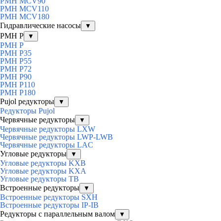
PMH MCV90
PMH MCV110
PMH MCV180
Гидравлические насосы
▼
PMH P
▼
PMH P
PMH P35
PMH P55
PMH P72
PMH P90
PMH P110
PMH P180
Pujol редукторы
▼
Редукторы Pujol
Червячные редукторы
▼
Червячные редукторы LXW
Червячные редукторы LWP-LWB
Червячные редукторы LAC
Угловые редукторы
▼
Угловые редукторы KXB
Угловые редукторы KXA
Угловые редукторы TB
Встроенные редукторы
▼
Встроенные редукторы SXH
Встроенные редукторы IP-IB
Редукторы с параллельным валом
▼