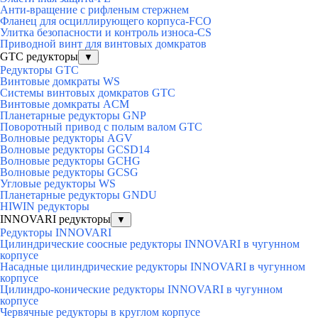
Анти-вращение с рифленым стержнем
Фланец для осциллирующего корпуса-FCO
Улитка безопасности и контроль износа-CS
Приводной винт для винтовых домкратов
GTC редукторы
▼
Редукторы GTC
Винтовые домкраты WS
Системы винтовых домкратов GTC
Винтовые домкраты ACM
Планетарные редукторы GNP
Поворотный привод с полым валом GTC
Волновые редукторы AGV
Волновые редукторы GCSD14
Волновые редукторы GCHG
Волновые редукторы GCSG
Угловые редукторы WS
Планетарные редукторы GNDU
HIWIN редукторы
INNOVARI редукторы
▼
Редукторы INNOVARI
Цилиндрические соосные редукторы INNOVARI в чугунном
корпусе
Насадные цилиндрические редукторы INNOVARI в чугунном
корпусе
Цилиндро-конические редукторы INNOVARI в чугунном
корпусе
Червячные редукторы в круглом корпусе