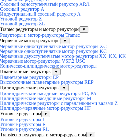
Соосный одноступенчатый редуктор AR/1
Соосный редуктор А
Индустриальный соосный редуктор А
Угловой редуктор Z
Угловой редуктор ZL
Tramec редукторы и мотор-редукторы
▼
Редукторы и мотор-редукторы Tramec
Червячные мотор-редукторы
▼
Червячные одноступенчатые мотор-редукторы XC
Червячные одноступенчатые мотор-редукторы KC
Червячные двухступенчатые мотор-редукторы XX, KX, KK
Червячные мотор-редукторы VSF.2 USC
Коническо-цилиндрические мотор-редукторы
Планетарные редукторы
▼
Планетарные редукторы EP
Высокоточные планетарные редукторы REP
Цилиндрические редукторы
▼
Цилиндрические насадные редукторы PC, PA
Цилиндрические насадочные редукторы M
Цилиндрические редукторы с параллельными валами Z
Цилиндро-червячные мотор-редукторы HF
Угловые редукторы
▼
Угловые редукторы L
Угловые редукторы R
Угловые редукторы RL
Transtecno редукторы и мотор-редукторы
▼