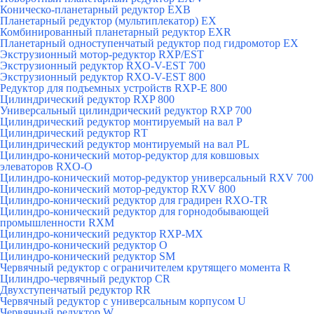
Коническо-планетарный редуктор ЕХВ
Планетарный редуктор (мультиплекатор) ЕХ
Комбинированный планетарный редуктор ЕХR
Планетарный одноступенчатый редуктор под гидромотор ЕХ
Экструзионный мотор-редуктор RXP/EST
Экструзионный редуктор RXO-V-EST 700
Экструзионный редуктор RXO-V-EST 800
Редуктор для подъемных устройств RXP-E 800
Цилиндрический редуктор RXP 800
Универсальный цилиндрический редуктор RXP 700
Цилиндрический редуктор монтируемый на вал Р
Цилиндрический редуктор RТ
Цилиндрический редуктор монтируемый на вал РL
Цилиндро-конический мотор-редуктор для ковшовых
элеваторов RXO-O
Цилиндро-конический мотор-редуктор универсальный RXV 700
Цилиндро-конический мотор-редуктор RXV 800
Цилиндро-конический редуктор для градирен RXO-TR
Цилиндро-конический редуктор для горнодобывающей
промышленности RXМ
Цилиндро-конический редуктор RXP-MX
Цилиндро-конический редуктор О
Цилиндро-конический редуктор SM
Червячный редуктор с ограничителем крутящего момента R
Цилиндро-червячный редуктор СR
Двухступенчатый редуктор RR
Червячный редуктор с универсальным корпусом U
Червячный редуктор W