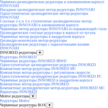
Червячно-цилиндрические редукторы в алюминиевом корпусе
INNOVARI
Насадные цилиндрические мотор-редукторы INNOVARI
Одноступенчатые цилиндрические мотор-редукторы
INNOVARI
Соосные 2-х и 3-х ступенчатые цилиндрические мотор-
редукторы INNOVARI в алюминиевом корпусе
Червячные мотор-редукторы INNOVARI из нержавеющей стали
Цилиндрические соосные редукторы в корпусе из чугуна
Червячные мотор-редукторы в квадратном корпусе
Цилиндро-конические мотор-редукторы
Цилиндрические редукторы с параллельными валами
INNOVARI
INNORED редукторы
▼
Редукторы INNORED
Червячные редукторы INNORED IRWD
Одноступенчатые цилиндрические редукторы INNORED
Компактные мотор-редукторы INNORED MC
Компактные мотор-редукторы с регулятором скорости
Одноступенчатые цилиндрические редукторы INNORED PC
Червячные редукторы INNORED в квадратном корпусе
Компактные мотор-редукторы INNORED
Компактные цилиндрические мотор-редукторы INNORED MC
Вариаторы INNORED
Motive редукторы
▼
Редукторы Motive
Червячные редукторы BOX
▼