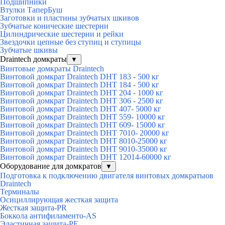
Подшипники
Втулки ТаперБуш
Заготовки и пластины зубчатых шкивов
Зубчатые конические шестерни
Цилиндрические шестерни и рейки
Звездочки цепные без ступиц и ступицы
Зубчатые шкивы
Draintech домкраты
▼
Винтовые домкраты Draintech
Винтовой домкрат Draintech DHT 183 - 500 кг
Винтовой домкрат Draintech DHT 184 - 500 кг
Винтовой домкрат Draintech DHT 204 - 1000 кг
Винтовой домкрат Draintech DHT 306 - 2500 кг
Винтовой домкрат Draintech DHT 407- 5000 кг
Винтовой домкрат Draintech DHT 559- 10000 кг
Винтовой домкрат Draintech DHT 609- 15000 кг
Винтовой домкрат Draintech DHT 7010- 20000 кг
Винтовой домкрат Draintech DHT 8010-25000 кг
Винтовой домкрат Draintech DHT 9010-35000 кг
Винтовой домкрат Draintech DHT 12014-60000 кг
Оборудование для домкратов
▼
Подготовка к подключению двигателя винтовых домкратыов
Draintech
Терминалы
Осициллирующая жесткая защита
Жесткая защита-PR
Боккола антифиламенто-AS
Эластичная защита-PE