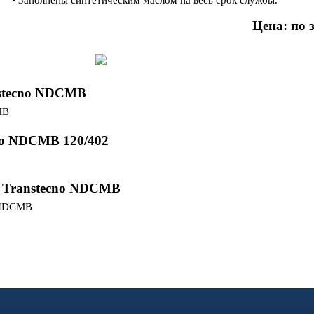
• Заполнены синтетическим маслом на весь срок службы.
Цена: по 
nstecno NDCMB
no NDCMB 120/402
в Transtecno NDCMB