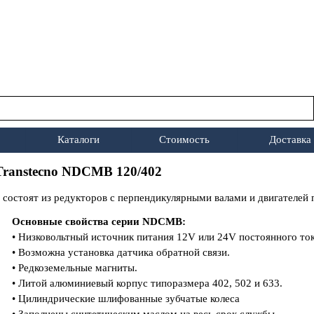
Пропустить меню
Каталоги
Стоимость
Доставка
▼
▼
Transtecno NDCMB 120/402
остоят из редукторов с перпендикулярными валами и двигателей 
Основные свойства серии NDСМВ:
• Низковольтный источник питания 12V или 24V постоянного ток
• Возможна установка датчика обратной связи.
• Редкоземельные магниты.
• Литой алюминиевый корпус типоразмера 402, 502 и 633.
• Цилиндрические шлифованные зубчатые колеса