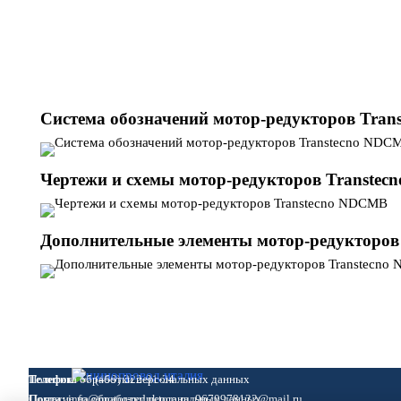
Система обозначений мотор-редукторов Tra
Чертежи и схемы мотор-редукторов Transtec
Дополнительные элементы мотор-редукторо
Политика обработки персональных данных
Телефон:
+7 (499) 322-91-34
Согласие на обработку персональных данных
Почта:
info@
motor-reduktora.ru,
9670978122@mail.ru