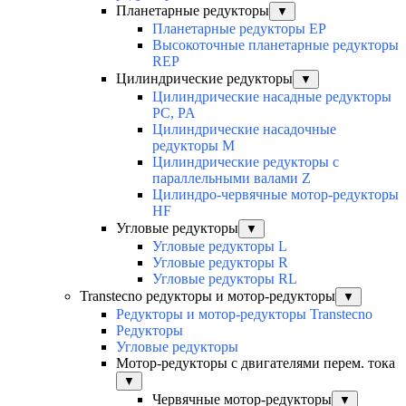
Планетарные редукторы
▼
Планетарные редукторы EP
Высокоточные планетарные редукторы
REP
Цилиндрические редукторы
▼
Цилиндрические насадные редукторы
PC, PA
Цилиндрические насадочные
редукторы M
Цилиндрические редукторы с
параллельными валами Z
Цилиндро-червячные мотор-редукторы
HF
Угловые редукторы
▼
Угловые редукторы L
Угловые редукторы R
Угловые редукторы RL
Transtecno редукторы и мотор-редукторы
▼
Редукторы и мотор-редукторы Transtecno
Редукторы
Угловые редукторы
Мотор-редукторы с двигателями перем. тока
▼
Червячные мотор-редукторы
▼