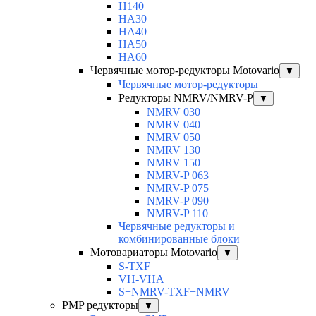
H140
HA30
HA40
HA50
HA60
Червячные мотор-редукторы Motovario
▼
Червячные мотор-редукторы
Редукторы NMRV/NMRV-P
▼
NMRV 030
NMRV 040
NMRV 050
NMRV 130
NMRV 150
NMRV-P 063
NMRV-P 075
NMRV-P 090
NMRV-P 110
Червячные редукторы и
комбинированные блоки
Мотовариаторы Motovario
▼
S-TXF
VH-VHA
S+NMRV-TXF+NMRV
PMP редукторы
▼