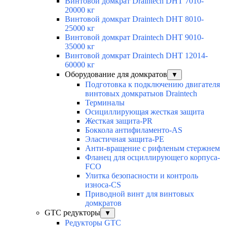
Винтовой домкрат Draintech DHT 7010-
20000 кг
Винтовой домкрат Draintech DHT 8010-
25000 кг
Винтовой домкрат Draintech DHT 9010-
35000 кг
Винтовой домкрат Draintech DHT 12014-
60000 кг
Оборудование для домкратов
▼
Подготовка к подключению двигателя
винтовых домкратыов Draintech
Терминалы
Осициллирующая жесткая защита
Жесткая защита-PR
Боккола антифиламенто-AS
Эластичная защита-PE
Анти-вращение с рифленым стержнем
Фланец для осциллирующего корпуса-
FCO
Улитка безопасности и контроль
износа-CS
Приводной винт для винтовых
домкратов
GTC редукторы
▼
Редукторы GTC