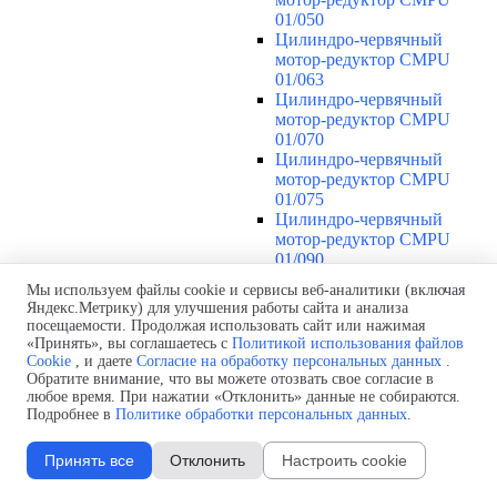
01/050
Цилиндро-червячный
мотор-редуктор CMPU
01/063
Цилиндро-червячный
мотор-редуктор CMPU
01/070
Цилиндро-червячный
мотор-редуктор CMPU
01/075
Цилиндро-червячный
мотор-редуктор CMPU
01/090
Цилиндро-червячные мотор-
Мы используем файлы cookie и сервисы веб-аналитики (включая
редукторы CLP
▼
Яндекс.Метрику) для улучшения работы сайта и анализа
Цилиндро-червячный
посещаемости. Продолжая использовать сайт или нажимая
мотор-редуктор CLP
«Принять», вы соглашаетесь с
Политикой использования файлов
Cookie
, и даете
Согласие на обработку персональных данных
.
056/030
Обратите внимание, что вы можете отозвать свое согласие в
Цилиндро-червячный
любое время. При нажатии «Отклонить» данные не собираются.
мотор-редуктор CLP
Подробнее в
Политике обработки персональных данных
.
056/040
Цилиндро-червячный
Принять все
Отклонить
Настроить cookie
мотор-редуктор CLP
063/040