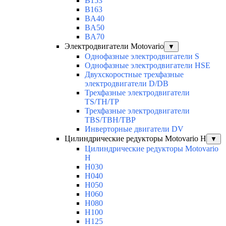
B153
B163
BA40
BA50
BA70
Электродвигатели Motovario
▼
Однофазные электродвигатели S
Однофазные электродвигатели HSE
Двухскоростные трехфазные
электродвигатели D/DB
Трехфазные электродвигатели
TS/TH/TP
Трехфазные электродвигатели
TBS/TBH/TBP
Инверторные двигатели DV
Цилиндрические редукторы Motovario H
▼
Цилиндрические редукторы Motovario
H
H030
H040
H050
H060
H080
H100
H125