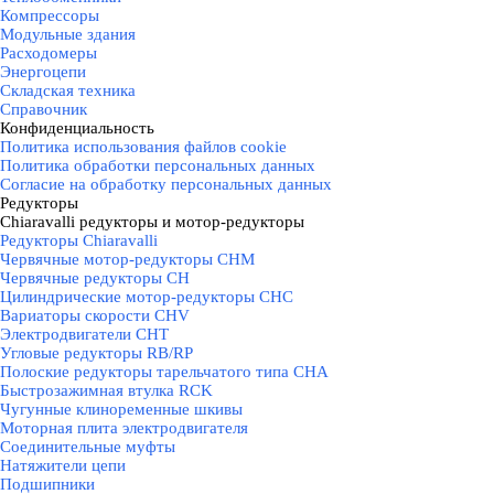
Компрессоры
Модульные здания
Расходомеры
Энергоцепи
Складская техника
Справочник
Конфиденциальность
▼
Политика использования файлов cookie
Политика обработки персональных данных
Согласие на обработку персональных данных
Редукторы
▼
Chiaravalli редукторы и мотор-редукторы
▼
Редукторы Chiaravalli
Червячные мотор-редукторы CHM
Червячные редукторы CH
Цилиндрические мотор-редукторы CHC
Вариаторы скорости CHV
Электродвигатели CHT
Угловые редукторы RB/RP
Полоские редукторы тарельчатого типа CHA
Быстрозажимная втулка RCK
Чугунные клиноременные шкивы
Моторная плита электродвигателя
Соединительные муфты
Натяжители цепи
Подшипники