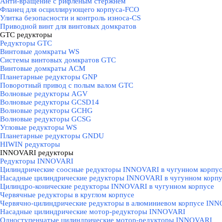
Анти-вращение с рифленым стержнем
Фланец для осциллирующего корпуса-FCO
Улитка безопасности и контроль износа-CS
Приводной винт для винтовых домкратов
GTC редукторы
▼
Редукторы GTC
Винтовые домкраты WS
Системы винтовых домкратов GTC
Винтовые домкраты ACM
Планетарные редукторы GNP
Поворотный привод с полым валом GTC
Волновые редукторы AGV
Волновые редукторы GCSD14
Волновые редукторы GCHG
Волновые редукторы GCSG
Угловые редукторы WS
Планетарные редукторы GNDU
HIWIN редукторы
INNOVARI редукторы
▼
Редукторы INNOVARI
Цилиндрические соосные редукторы INNOVARI в чугунном корпу
Насадные цилиндрические редукторы INNOVARI в чугунном корпу
Цилиндро-конические редукторы INNOVARI в чугунном корпусе
Червячные редукторы в круглом корпусе
Червячно-цилиндрические редукторы в алюминиевом корпусе IN
Насадные цилиндрические мотор-редукторы INNOVARI
Одноступенчатые цилиндрические мотор-редукторы INNOVARI