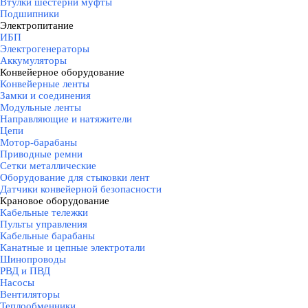
Втулки шестерни муфты
Подшипники
Электропитание
▼
ИБП
Электрогенераторы
Аккумуляторы
Конвейерное оборудование
▼
Конвейерные ленты
Замки и соединения
Модульные ленты
Направляющие и натяжители
Цепи
Мотор-барабаны
Приводные ремни
Сетки металлические
Оборудование для стыковки лент
Датчики конвейерной безопасности
Крановое оборудование
▼
Кабельные тележки
Пульты управления
Кабельные барабаны
Канатные и цепные электротали
Шинопроводы
РВД и ПВД
Насосы
Вентиляторы
Теплообменники