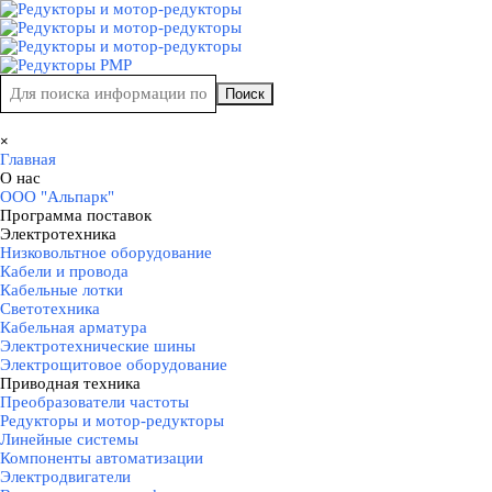
Перейти к контенту
Поиск
Пропустить меню
×
Главная
О нас
▼
ООО "Альпарк"
Программа поставок
▼
Электротехника
▼
Низковольтное оборудование
Кабели и провода
Кабельные лотки
Светотехника
Кабельная арматура
Электротехнические шины
Электрощитовое оборудование
Приводная техника
▼
Преобразователи частоты
Редукторы и мотор-редукторы
Линейные системы
Компоненты автоматизации
Электродвигатели