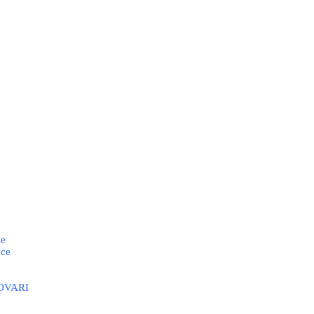
се
се
NOVARI