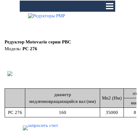
Перейти к контенту
Пропустить меню
Редуктор Motovario серии PBC
Модель:
PC 276
от
диаметр
Mn2 (Hм)
медленновращающийся вал (мм)
ми
PC 276
160
35000
8