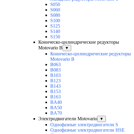
S050
S060
S080
S100
S125
S140
S150
Коническо-цилиндрические редукторы
Motovario B
▼
Коническо-цилиндрические редукторы
Motovario B
B063
B083
B103
B123
B143
B153
B163
BA40
BA50
BA70
Электродвигатели Motovario
▼
Однофазные электродвигатели S
Однофазные электродвигатели HSE