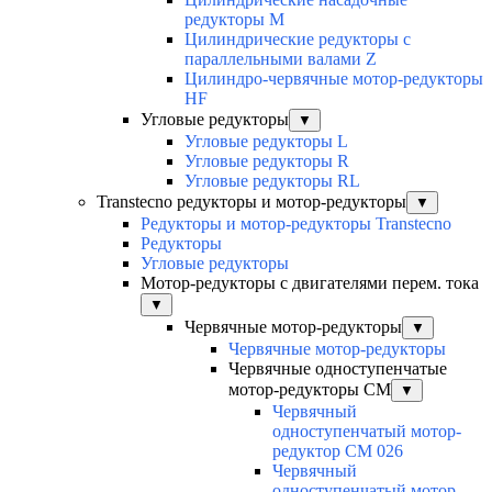
редукторы M
Цилиндрические редукторы с
параллельными валами Z
Цилиндро-червячные мотор-редукторы
HF
Угловые редукторы
▼
Угловые редукторы L
Угловые редукторы R
Угловые редукторы RL
Transtecno редукторы и мотор-редукторы
▼
Редукторы и мотор-редукторы Transtecno
Редукторы
Угловые редукторы
Мотор-редукторы с двигателями перем. тока
▼
Червячные мотор-редукторы
▼
Червячные мотор-редукторы
Червячные одноступенчатые
мотор-редукторы CM
▼
Червячный
одноступенчатый мотор-
редуктор CM 026
Червячный
одноступенчатый мотор-