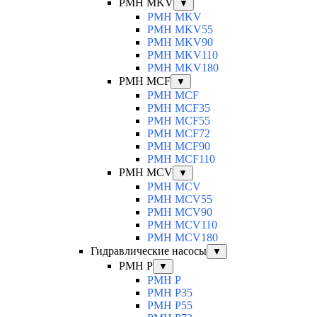
PMH MKV
▼
PMH MKV
PMH MKV55
PMH MKV90
PMH MKV110
PMH MKV180
PMH MCF
▼
PMH MCF
PMH MCF35
PMH MCF55
PMH MCF72
PMH MCF90
PMH MCF110
PMH MCV
▼
PMH MCV
PMH MCV55
PMH MCV90
PMH MCV110
PMH MCV180
Гидравлические насосы
▼
PMH P
▼
PMH P
PMH P35
PMH P55