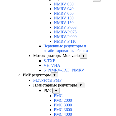
NMRV 030
NMRV 040
NMRV 050
NMRV 130
NMRV 150
NMRV-P 063
NMRV-P 075
NMRV-P 090
NMRV-P 110
Червячные редукторы и
комбинированные блоки
Мотовариаторы Motovario
▼
S-TXF
VH-VHA
S+NMRV-TXF+NMRV
PMP редукторы
▼
Редукторы PMP
Планетарные редукторы
▼
PMC
▼
PMC
PMC 2000
PMC 3000
PMC 3600
PMC 4000