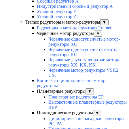
Соосный редуктор А
Индустриальный соосный редуктор А
Угловой редуктор Z
Угловой редуктор ZL
Tramec редукторы и мотор-редукторы
▼
Редукторы и мотор-редукторы Tramec
Червячные мотор-редукторы
▼
Червячные одноступенчатые мотор-
редукторы XC
Червячные одноступенчатые мотор-
редукторы KC
Червячные двухступенчатые мотор-
редукторы XX, KX, KK
Червячные мотор-редукторы VSF.2
USC
Коническо-цилиндрические мотор-
редукторы
Планетарные редукторы
▼
Планетарные редукторы EP
Высокоточные планетарные редукторы
REP
Цилиндрические редукторы
▼
Цилиндрические насадные редукторы
PC, PA
Цилиндрические насадочные