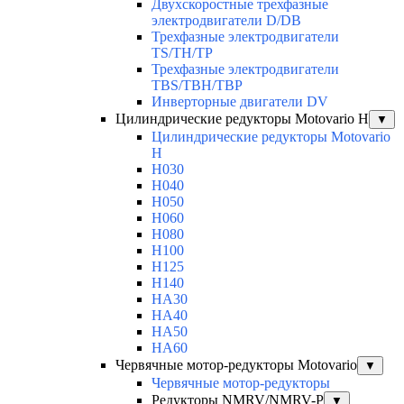
Двухскоростные трехфазные
электродвигатели D/DB
Трехфазные электродвигатели
TS/TH/TP
Трехфазные электродвигатели
TBS/TBH/TBP
Инверторные двигатели DV
Цилиндрические редукторы Motovario H
▼
Цилиндрические редукторы Motovario
H
H030
H040
H050
H060
H080
H100
H125
H140
HA30
HA40
HA50
HA60
Червячные мотор-редукторы Motovario
▼
Червячные мотор-редукторы
Редукторы NMRV/NMRV-P
▼