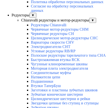
Политика обработки персональных данных
Согласие на обработку персональных
данных
Редукторы
▼
Chiaravalli редукторы и мотор-редукторы
▼
Редукторы Chiaravalli
Червячные мотор-редукторы CHM
Червячные редукторы CH
Цилиндрические мотор-редукторы CHC
Вариаторы скорости CHV
Электродвигатели CHT
Угловые редукторы RB/RP
Полоские редукторы тарельчатого типа CHA
Быстрозажимная втулка RCK
Чугунные клиноременные шкивы
Моторная плита электродвигателя
Соединительные муфты
Натяжители цепи
Подшипники
Втулки ТаперБуш
Заготовки и пластины зубчатых шкивов
Зубчатые конические шестерни
Цилиндрические шестерни и рейки
Звездочки цепные без ступиц и ступицы
Зубчатые шкивы