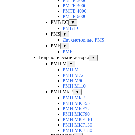
PMTE 2000
PMTE 3000
PMTE 4000
PMTE 6000
PMB EC
▼
PMB EC
PMS
▼
Двухмоторные PMS
PMF
▼
PMF
Гидравлические моторы
▼
PMH M
▼
PMH M
PMH M72
PMH M90
PMH M110
PMH MKF
▼
PMH MKF
PMH MKF55
PMH MKF72
PMH MKF90
PMH MKF110
PMH MKF130
PMH MKF180