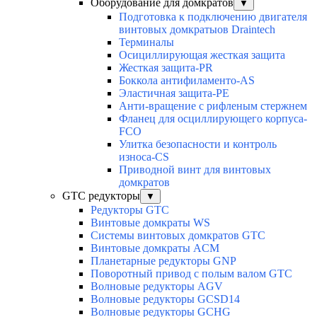
Оборудование для домкратов
▼
Подготовка к подключению двигателя
винтовых домкратыов Draintech
Терминалы
Осициллирующая жесткая защита
Жесткая защита-PR
Боккола антифиламенто-AS
Эластичная защита-PE
Анти-вращение с рифленым стержнем
Фланец для осциллирующего корпуса-
FCO
Улитка безопасности и контроль
износа-CS
Приводной винт для винтовых
домкратов
GTC редукторы
▼
Редукторы GTC
Винтовые домкраты WS
Системы винтовых домкратов GTC
Винтовые домкраты ACM
Планетарные редукторы GNP
Поворотный привод с полым валом GTC
Волновые редукторы AGV
Волновые редукторы GCSD14
Волновые редукторы GCHG