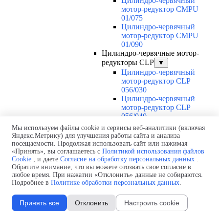
Цилиндро-червячный
мотор-редуктор CMPU
01/075
Цилиндро-червячный
мотор-редуктор CMPU
01/090
Цилиндро-червячные мотор-
редукторы CLP
▼
Цилиндро-червячный
мотор-редуктор CLP
056/030
Цилиндро-червячный
мотор-редуктор CLP
056/040
Цилиндро-червячный
Мы используем файлы cookie и сервисы веб-аналитики (включая
мотор-редуктор CLP
Яндекс.Метрику) для улучшения работы сайта и анализа
063/040
посещаемости. Продолжая использовать сайт или нажимая
Цилиндро-червячный
«Принять», вы соглашаетесь с
Политикой использования файлов
Cookie
, и даете
Согласие на обработку персональных данных
.
мотор-редуктор CLP
Обратите внимание, что вы можете отозвать свое согласие в
063/050
любое время. При нажатии «Отклонить» данные не собираются.
Цилиндро-червячный
Подробнее в
Политике обработки персональных данных
.
мотор-редуктор CLP
071/050
Принять все
Отклонить
Настроить cookie
Цилиндро-червячный
мотор-редуктор CLP