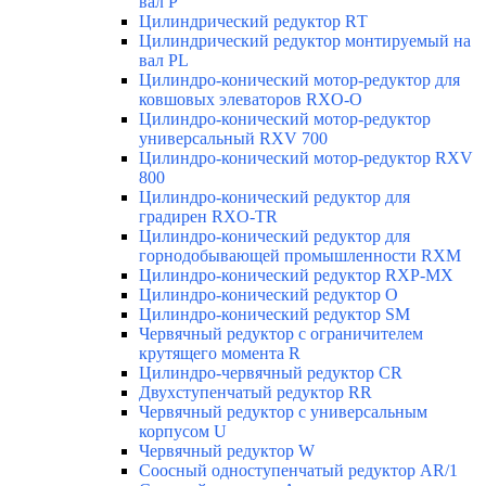
вал Р
Цилиндрический редуктор RТ
Цилиндрический редуктор монтируемый на
вал РL
Цилиндро-конический мотор-редуктор для
ковшовых элеваторов RXO-O
Цилиндро-конический мотор-редуктор
универсальный RXV 700
Цилиндро-конический мотор-редуктор RXV
800
Цилиндро-конический редуктор для
градирен RXO-TR
Цилиндро-конический редуктор для
горнодобывающей промышленности RXМ
Цилиндро-конический редуктор RXP-MX
Цилиндро-конический редуктор О
Цилиндро-конический редуктор SM
Червячный редуктор с ограничителем
крутящего момента R
Цилиндро-червячный редуктор СR
Двухступенчатый редуктор RR
Червячный редуктор с универсальным
корпусом U
Червячный редуктор W
Соосный одноступенчатый редуктор AR/1